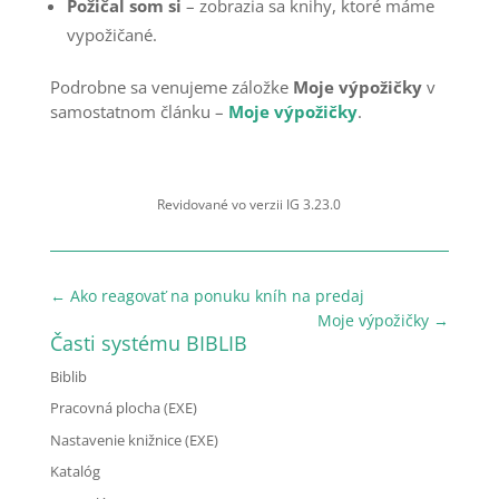
Požičal som si
– zobrazia sa knihy, ktoré máme
vypožičané.
Podrobne sa venujeme záložke
Moje výpožičky
v
samostatnom článku –
Moje výpožičky
.
Revidované vo verzii IG 3.23.0
←
Ako reagovať na ponuku kníh na predaj
Moje výpožičky
→
Časti systému BIBLIB
Biblib
Pracovná plocha (EXE)
Nastavenie knižnice (EXE)
Katalóg