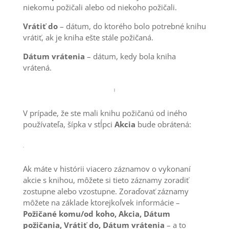
niekomu požičali alebo od niekoho požičali.
Vrátiť do
– dátum, do ktorého bolo potrebné knihu
vrátiť, ak je kniha ešte stále požičaná.
Dátum vrátenia
– dátum, kedy bola kniha
vrátená.
V prípade, že ste mali knihu požičanú od iného
používateľa, šípka v stĺpci
Akcia
bude obrátená:
Ak máte v histórii viacero záznamov o vykonaní
akcie s knihou, môžete si tieto záznamy zoradiť
zostupne alebo vzostupne. Zoraďovať záznamy
môžete na základe ktorejkoľvek informácie –
Požičané komu/od koho, Akcia, Dátum
požičania, Vrátiť do, Dátum vrátenia
– a to