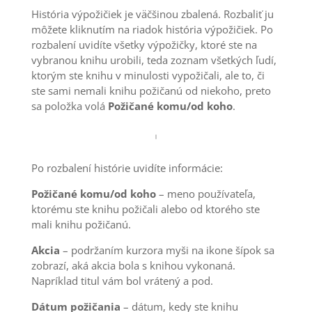
História výpožičiek je väčšinou zbalená. Rozbaliť ju
môžete kliknutím na riadok história výpožičiek. Po
rozbalení uvidíte všetky výpožičky, ktoré ste na
vybranou knihu urobili, teda zoznam všetkých ľudí,
ktorým ste knihu v minulosti vypožičali, ale to, či
ste sami nemali knihu požičanú od niekoho, preto
sa položka volá
Požičané komu/od koho
.
Po rozbalení histórie uvidíte informácie:
Požičané komu/od koho
– meno používateľa,
ktorému ste knihu požičali alebo od ktorého ste
mali knihu požičanú.
Akcia
– podržaním kurzora myši na ikone šípok sa
zobrazí, aká akcia bola s knihou vykonaná.
Napríklad titul vám bol vrátený a pod.
Dátum požičania
– dátum, kedy ste knihu