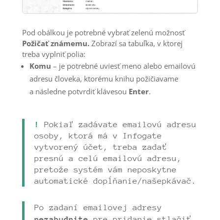
Pod obálkou je potrebné vybrať zelenú možnosť
Požičať známemu.
Zobrazí sa tabuľka, v ktorej
treba vyplniť polia:
Komu
– je potrebné uviesť meno alebo emailovú
adresu človeka, ktorému knihu požičiavame
a následne potvrdiť klávesou
Enter
.
!
Pokiaľ zadávate emailovú adresu
osoby, ktorá má v Infogate
vytvorený účet, treba zadať
presnú a celú emailovú adresu,
pretože systém vám neposkytne
automatické dopĺňanie/našepkávač.
Po zadaní emailovej adresy
nezabudnite
pre pridanie stlačiť