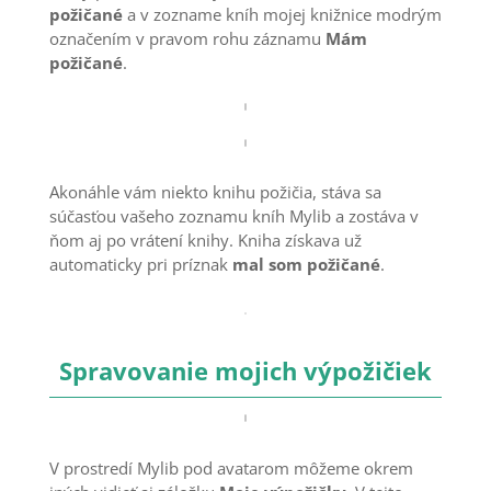
požičané
a v zozname kníh mojej knižnice modrým
označením v pravom rohu záznamu
Mám
požičané
.
Akonáhle vám niekto knihu požičia, stáva sa
súčasťou vašeho zoznamu kníh Mylib a zostáva v
ňom aj po vrátení knihy. Kniha získava už
automaticky pri príznak
mal som požičané
.
Spravovanie mojich výpožičiek
V prostredí Mylib pod avatarom môžeme okrem