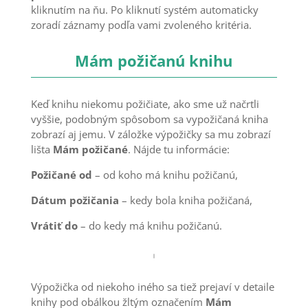
kliknutím na ňu. Po kliknutí systém automaticky
zoradí záznamy podľa vami zvoleného kritéria.
Mám požičanú knihu
Keď knihu niekomu požičiate, ako sme už načrtli
vyššie, podobným spôsobom sa vypožičaná kniha
zobrazí aj jemu. V záložke výpožičky sa mu zobrazí
lišta
Mám požičané
. Nájde tu informácie:
Požičané od
– od koho má knihu požičanú,
Dátum požičania
– kedy bola kniha požičaná,
Vrátiť do
– do kedy má knihu požičanú.
Výpožička od niekoho iného sa tiež prejaví v detaile
knihy pod obálkou žltým označením
Mám