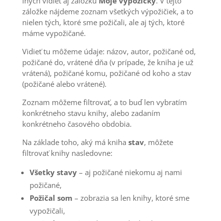
iných vidieť aj záložku
Moje výpožičky
. V tejto
záložke nájdeme zoznam všetkých výpožičiek, a to
nielen tých, ktoré sme požičali, ale aj tých, ktoré
máme vypožičané.
Vidieť tu môžeme údaje: názov, autor, požičané od,
požičané do, vrátené dňa (v prípade, že kniha je už
vrátená), požičané komu, požičané od koho a stav
(požičané alebo vrátené).
Zoznam môžeme filtrovať, a to buď len vybratím
konkrétneho stavu knihy, alebo zadaním
konkrétneho časového obdobia.
Na základe toho, aký má kniha
stav
, môžete
filtrovať knihy nasledovne:
Všetky stavy
– aj požičané niekomu aj nami
požičané,
Požičal som
– zobrazia sa len knihy, ktoré sme
vypožičali,