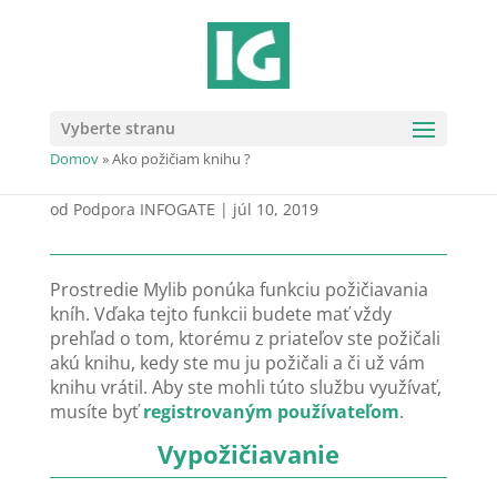
Vyberte stranu
Ako požičiam knihu ?
Domov
»
Ako požičiam knihu ?
od
Podpora INFOGATE
|
júl 10, 2019
Prostredie Mylib ponúka funkciu požičiavania
kníh. Vďaka tejto funkcii budete mať vždy
prehľad o tom, ktorému z priateľov ste požičali
akú knihu, kedy ste mu ju požičali a či už vám
knihu vrátil. Aby ste mohli túto službu využívať,
musíte byť
registrovaným používateľom
.
Vypožičiavanie