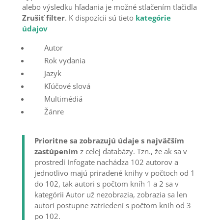
alebo výsledku hľadania je možné stlačením tlačidla
Zrušiť filter
. K dispozícii sú tieto
kategórie
údajov
Autor
Rok vydania
Jazyk
Kľúčové slová
Multimédiá
Žánre
Prioritne sa zobrazujú údaje s najväčším
zastúpením
z celej databázy. Tzn., že ak sa v
prostredí Infogate nachádza 102 autorov a
jednotlivo majú priradené knihy v počtoch od 1
do 102, tak autori s počtom kníh 1 a 2 sa v
kategórii Autor už nezobrazia, zobrazia sa len
autori postupne zatriedení s počtom kníh od 3
po 102.