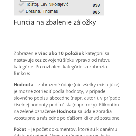
Funcia na zbalenie záložky
Zobrazenie
viac ako 10 položiek
kategórií sa
nastavuje cez zdvojenú šípku vpravo od názvu
kategórie. Po rozbalení kategórie sa zobrazia
funkcie:
Hodnota
– zobrazené údaje (nie všetky existujúce)
je možné zotriediť podľa hodnoty, v prípade
slovného popisu abecedne (napr. autori), v prípade
číselnej hodnoty podľa čísla (napr. roky). Kliknutím
na zelené označenie
Hodnota
sa údaje zoradia
vzostupne a následne po ďalšom kliknutí zostupne.
Počet
– je počet dokumentov, ktoré sú k danému
údaju priradené. Napr. v prípade autorov je to