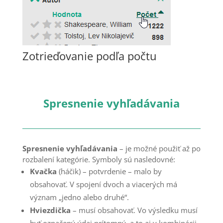
Zotrieďovanie podľa počtu
Spresnenie vyhľadávania
Spresnenie vyhľadávania
– je možné použiť až po
rozbalení kategórie. Symboly sú nasledovné:
Kvačka
(háčik) – potvrdenie – malo by
obsahovať. V spojení dvoch a viacerých má
význam „jedno alebo druhé“.
Hviezdička
– musí obsahovať. Vo výsledku musí
byť označený údaj prítomný, a to aj v kombinácii