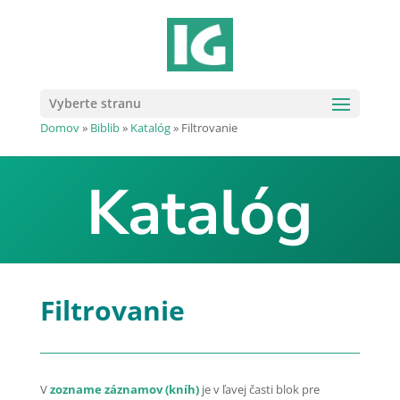
Vyberte stranu
Domov
»
Biblib
»
Katalóg
»
Filtrovanie
Katalóg
Filtrovanie
V
zozname záznamov (kníh)
je v ľavej časti blok pre