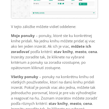
V tejto záložke môžete vidieť oddelene:
Moje ponuky
– ponuky, ktoré ste ku konkrétnej
knihe pridali. Na jednu knihu môžete pridať aj viac
ako len jeden inzerát. Ak ich je viac,
môžete ich
zoraďovať
podľa kritérií:
stav knihy
,
mesto
,
cena
.
Inzeráty zoradíte tak, že kliknete na vybrané
kritérium a ponuky sa zoradia vzostupne, po
opätovnom kliknutí zostupne.
Všetky ponuky
– ponuky na konkrétnu knihu od
všetkých používateľov, ktorí na danú knihu pridali
inzerát. Pokiaľ je ponúk viac ako jedna, môžete tak
jednoducho porovnať, ktorá je pre vás výhodnejšie
a reagovať na ňu. Zoznam inzerátov môžete zoradiť
podľa rôznych kritérií:
stav knihy
,
mesto
,
cena
.
Inzeráty zoradíte tak, že kliknete na vybrané