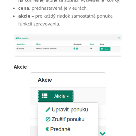
na konrétnej ikone sa zobrazí vysvetlenie ikonky,
cena
, prednastavená je v eurách,
akcie
– pre každý riadok samostatná ponuka
funkcií spravovania.
Akcie