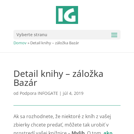
Vyberte stranu
Domov
»
Detail knihy – záložka Bazár
Detail knihy – záložka
Bazár
od
Podpora INFOGATE
|
júl 4, 2019
Ak sa rozhodnete, že niektoré z kníh z vašej
zbierky chcete predať, môžete tak urobiť v
prostredí vašej knižnice –
Mylib
. O tom,
ako