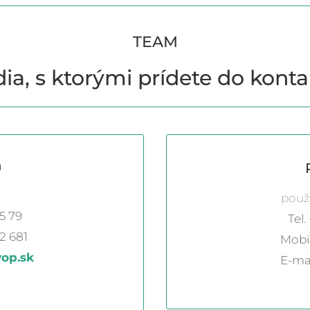
TEAM
ia, s ktorými prídete do kont
n
použ
85 79
Tel.
2 681
Mobil
op.sk
E-mai