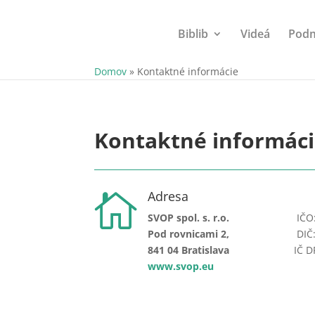
Biblib
Videá
Podm
Domov
»
Kontaktné informácie
Kontaktné informác
Adresa

SVOP spol. s. r.o.
IČO
Pod rovnicami 2,
DIČ
841 04 Bratislava
IČ D
www.svop.eu