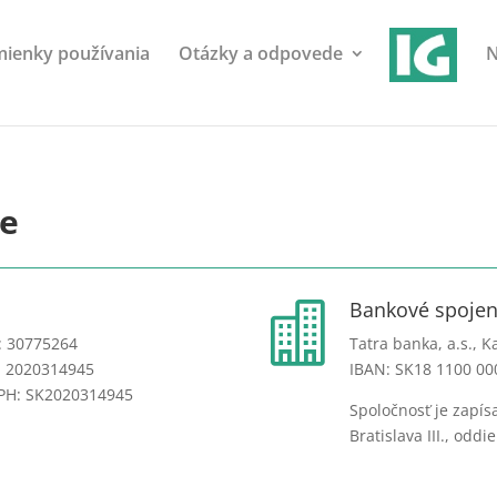
ienky používania
Otázky a odpovede
N
ie
Bankové spojen

: 30775264
Tatra banka, a.s., 
: 2020314945
IBAN: SK18 1100 00
PH: SK2020314945
Spoločnosť je zapí
Bratislava III., oddi