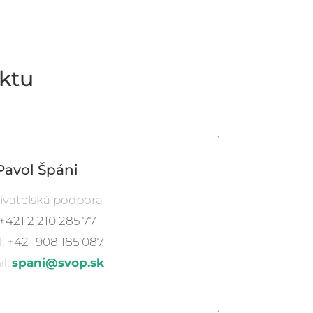
aktu
Pavol Špáni
ívateľská podpora
 +421 2 210 285 77
: +421 908 185 087
l:
spani@svop.sk