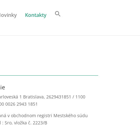
ovinky
Kontakty
ie
Karloveská 1 Bratislava, 2629431851 / 1100
00 0026 2943 1851
saná v obchodnom registri Mestského súdu
el : Sro, vložka č. 2223/B