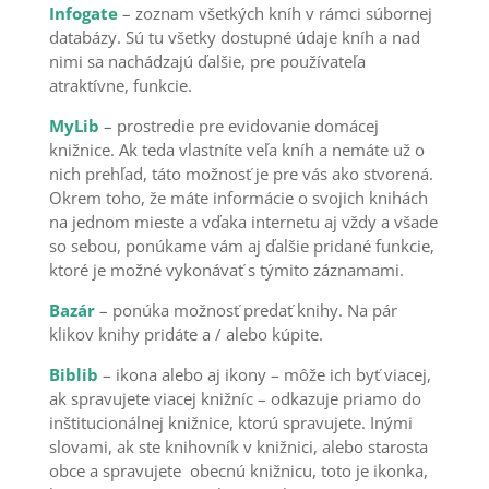
Infogate
– zoznam všetkých kníh v rámci súbornej
databázy. Sú tu všetky dostupné údaje kníh a nad
nimi sa nachádzajú ďalšie, pre používateľa
atraktívne, funkcie.
MyLib
– prostredie pre evidovanie domácej
knižnice. Ak teda vlastníte veľa kníh a nemáte už o
nich prehľad, táto možnosť je pre vás ako stvorená.
Okrem toho, že máte informácie o svojich knihách
na jednom mieste a vďaka internetu aj vždy a všade
so sebou, ponúkame vám aj ďalšie pridané funkcie,
ktoré je možné vykonávať s týmito záznamami.
Bazár
– ponúka možnosť predať knihy. Na pár
klikov knihy pridáte a / alebo kúpite.
Biblib
– ikona alebo aj ikony – môže ich byť viacej,
ak spravujete viacej knižníc – odkazuje priamo do
inštitucionálnej knižnice, ktorú spravujete. Inými
slovami, ak ste knihovník v knižnici, alebo starosta
obce a spravujete obecnú knižnicu, toto je ikonka,