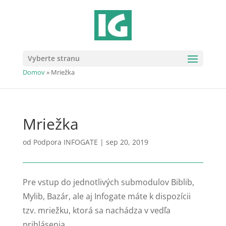
Vyberte stranu
Domov
»
Mriežka
Mriežka
od
Podpora INFOGATE
|
sep 20, 2019
Pre vstup do jednotlivých submodulov Biblib,
Mylib, Bazár, ale aj Infogate máte k dispozícii
tzv. mriežku, ktorá sa nachádza v vedľa
prihlásenia.