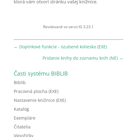
ktorá vám otvorí stránku vašej knižnice.
Revidované vo verzii IG 3.23.1
←
Doplnkové funkcie - ozubené koliesko (EXE)
Pridanie knihy do zoznamu kníh (NE)
→
Časti systému BIBLIB
Biblib
Pracovná plocha (EXE)
Nastavenie knižnice (EXE)
Katalóg
Exempláre
Čitatelia
Výpožičky