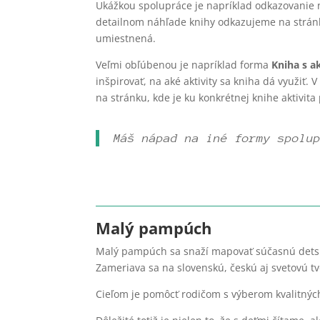
Ukážkou spolupráce je napríklad odkazovanie
detailnom náhľade knihy odkazujeme na stránk
umiestnená.
Veľmi obľúbenou je napríklad forma
Kniha s a
inšpirovať, na aké aktivity sa kniha dá využiť.
na stránku, kde je ku konkrétnej knihe aktivita
Máš nápad na iné formy spolu
Malý pampúch
Malý pampúch sa snaží mapovať súčasnú detskú 
Zameriava sa na slovenskú, českú aj svetovú t
Cieľom je pomôcť rodičom s výberom kvalitných