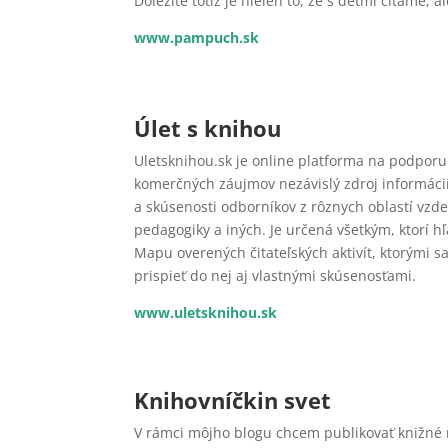
Dôležité totiž je nielen to, že s deťmi čítame, 
www.pampuch.sk
Úlet s knihou
Uletsknihou.sk je online platforma na podporu 
komerčných záujmov nezávislý zdroj informácií 
a skúsenosti odborníkov z rôznych oblastí vzdel
pedagogiky a iných. Je určená všetkým, ktorí hľ
Mapu overených čitateľských aktivít, ktorými s
prispieť do nej aj vlastnými skúsenosťami.
www.uletsknihou.sk
Knihovníčkin svet
V rámci môjho blogu chcem publikovať knižné 