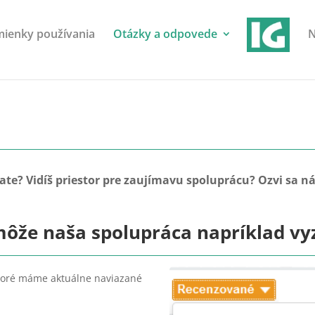
ienky používania
Otázky a odpovede
N
ate? Vidíš priestor pre zaujímavu spoluprácu? Ozvi sa 
ôže naša spolupráca napríklad vy
ktoré máme aktuálne naviazané