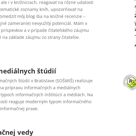
ale i v knižniciach, reagovať na rôzne udalosti
 tematické zoznamy kníh, upozorňovať na
bmedziť môj blog iba na knižné recenzie –
ijné zameranie) nevyužitý potenciál. Mám v
 príspevkov a v prípade čitateľského záujmu
é na základe záujmu zo strany čitateľov.
ediálnych štúdií
čných štúdií v Bratislave (SOŠMIŠ) realizuje
na prípravu informačných a mediálnych
 typoch informačných inštitúcií a médiách. Na
čnosti reaguje moderným typom informačného
 informačnej praxe.
ačnej vedy