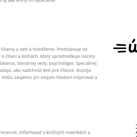
ale aj aké knihy im vyberáme
.
čítania u detí a tínedžerov. Predstavuje od
o čítaní a knihách, ktorý sprostredkuje názory
ávania, literárnej vedy, psychológie, špeciálnej
adajú, ako nadchnúť deti pre čítanie. Rozvíja
a môžu záujemci pri svojom hľadaní inšpirovať a
recenzie, informovať o knižných novinkách a