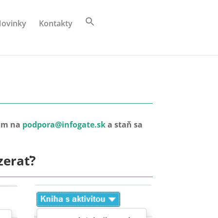
ovinky
Kontakty
nám na
podpora@infogate.sk
a staň sa
zerať?