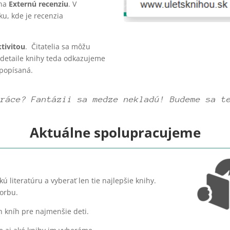
 na
Externú recenziu
. V
u, kde je recenzia
ktivitou
. Čitatelia sa môžu
 V detaile knihy teda odkazujeme
 popísaná.
práce? F
antázii sa medze nekladú! Budeme sa t
Aktuálne spolupracujeme
literatúru a vyberať len tie najlepšie knihy.
vorbu.
 kníh pre najmenšie deti.