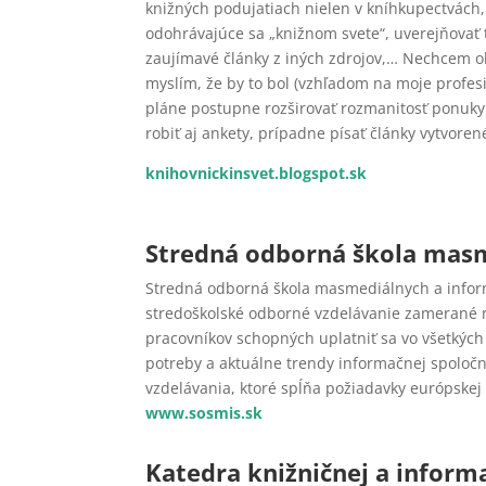
knižných podujatiach nielen v kníhkupectvách, 
odohrávajúce sa „knižnom svete“, uverejňovať
zaujímavé články z iných zdrojov,… Nechcem o
myslím, že by to bol (vzhľadom na moje profes
pláne postupne rozširovať rozmanitosť ponuky
robiť aj ankety, prípadne písať články vytvoren
knihovnickinsvet.blogspot.sk
Stredná odborná škola masm
Stredná odborná škola masmediálnych a informa
stredoškolské odborné vzdelávanie zamerané 
pracovníkov schopných uplatniť sa vo všetkých
potreby a aktuálne trendy informačnej spolo
vzdelávania, ktoré spĺňa požiadavky európskej
www.sosmis.sk
Katedra knižničnej a inform