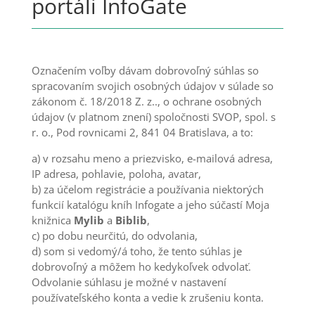
portáli InfoGate
Označením voľby dávam dobrovoľný súhlas so
spracovaním svojich osobných údajov v súlade so
zákonom č. 18/2018 Z. z.., o ochrane osobných
údajov (v platnom znení) spoločnosti SVOP, spol. s
r. o., Pod rovnicami 2, 841 04 Bratislava, a to:
a) v rozsahu meno a priezvisko, e-mailová adresa,
IP adresa, pohlavie, poloha, avatar,
b) za účelom registrácie a používania niektorých
funkcií katalógu kníh Infogate a jeho súčastí Moja
knižnica
Mylib
a
Biblib
,
c) po dobu neurčitú, do odvolania,
d) som si vedomý/á toho, že tento súhlas je
dobrovoľný a môžem ho kedykoľvek odvolať.
Odvolanie súhlasu je možné v nastavení
používateľského konta a vedie k zrušeniu konta.