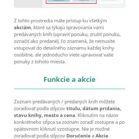
Z tohto prostredia máte prístup ku všetkým
akciám
, ktoré sa týkajú spravovania vami
predávaných kníh (upraviť ponuku, zrušiť ponuku,
označiť ako predané), čo znamená, že nemusíte
vstupovať do detailného záznamu každej knihy
osobitne, ale jednoducho viete upravovať vaše
ponuky z tohoto miesta.
Funkcie a akcie
Zoznam predávaných / predaných kníh môžete
zoraďovať podľa stĺpcov
titulu, dátum pridania,
stavu knihy, mesto a cena
. Kliknutím na názov
konkrétneho stĺpca sa zoznam zoradí zostupne a po
opätovnom kliknutí vzostupne. Nie je možné
zoraďovať podľa stĺpcov
Doručenie
a
Akcie
.